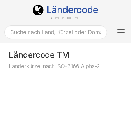
Ländercode
laendercode.net
Tog
navi
Ländercode TM
Länderkürzel nach ISO-3166 Alpha-2