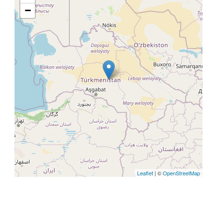
−
Leaflet
| ©
OpenStreetMap