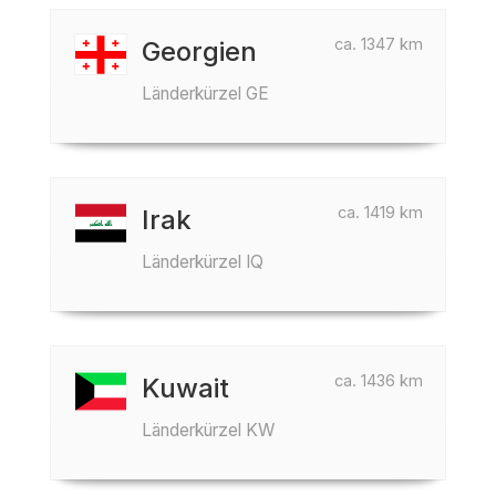
ca. 1347 km
Georgien
Länderkürzel GE
ca. 1419 km
Irak
Länderkürzel IQ
ca. 1436 km
Kuwait
Länderkürzel KW