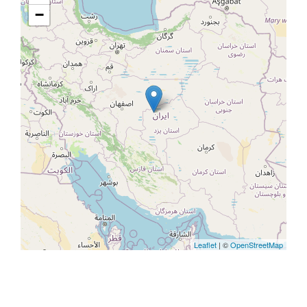
−
Leaflet
| ©
OpenStreetMap