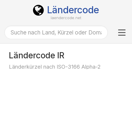
Ländercode
laendercode.net
Tog
navi
Ländercode IR
Länderkürzel nach ISO-3166 Alpha-2