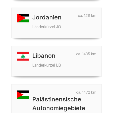
ca. 1411 km
Jordanien
Länderkürzel JO
ca. 1435 km
Libanon
Länderkürzel LB
ca. 1472 km
Palästinensische
Autonomiegebiete