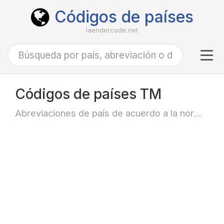
Códigos de países
laendercode.net
Tog
navi
Códigos de países TM
Abreviaciones de país de acuerdo a la norma ISO-3166 alfa-2