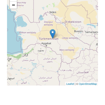
−
Leaflet
| ©
OpenStreetMap