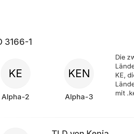
O 3166-1
Die z
Lände
KE
KEN
KE, d
Lände
mit .
Alpha-2
Alpha-3
TLD von Kenia