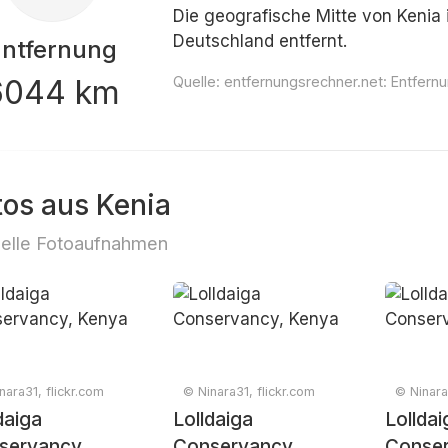
Die geografische Mitte von Kenia i
Deutschland entfernt.
Entfernung
6044 km
Quelle:
entfernungsrechner.net: Entfern
tos aus Kenia
elle Fotoaufnahmen
nara31, flickr.com
© Ninara31, flickr.com
© Ninara
daiga
Lolldaiga
Lolldai
servancy,
Conservancy,
Conser