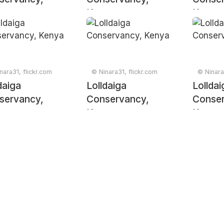
ya
Kenya
Kenya
nara31, flickr.com
© Ninara31, flickr.com
© Ninara
daiga
Lolldaiga
Lolldai
servancy,
Conservancy,
Conser
ya
Kenya
Kenya