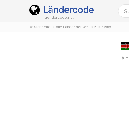
Ländercode
laendercode.net
Startseite
Alle Länder der Welt
K
Kenia
Län