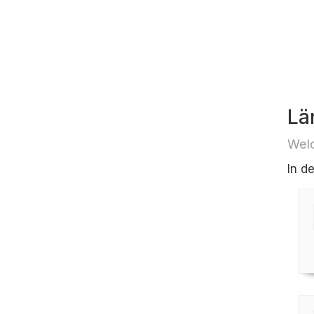
Lä
Welc
In d