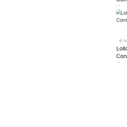
Ken
© Ni
Loll
Con
Ken