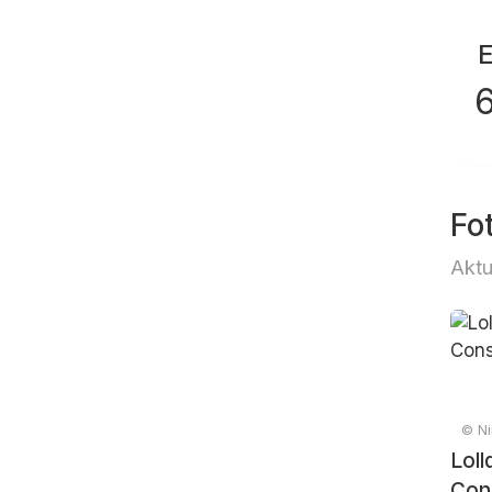
Fo
Aktu
© Ni
Loll
Con