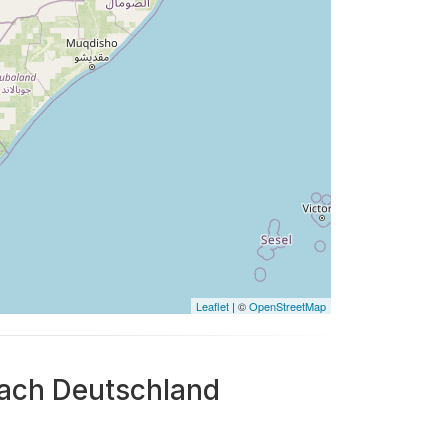
Leaflet
| ©
OpenStreetMap
 nach Deutschland