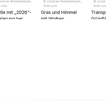
null.de Bilddatenbank,
© ccnull.de Bilddatenbank,
© ccnull
kr.com
flickr.com
flickr.co
ße mit „2026“-
Gras und Himmel
Transp
ierung bei
mit Wolken
Grünfl
nenaufgang