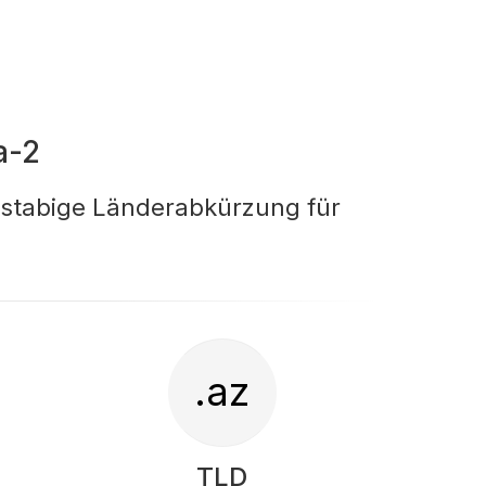
a-2
hstabige Länderabkürzung für
.az
TLD