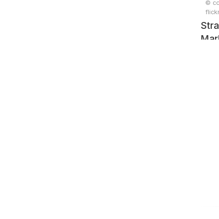
© cc
flic
Stra
Mark
Son