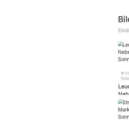
Bil
Eind
© cc
flic
Leu
Nebe
Son