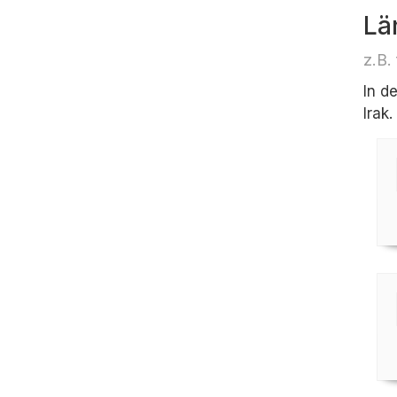
Lä
z.B.
In d
Irak.