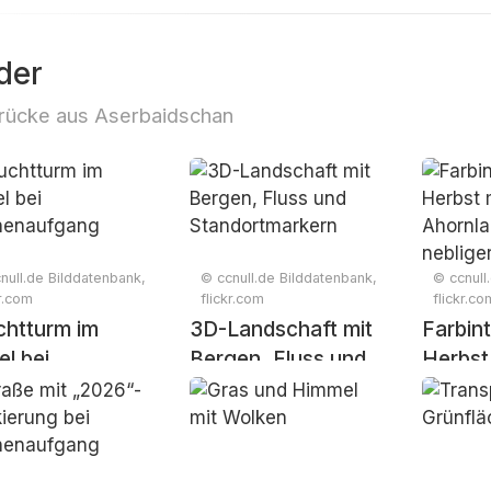
der
rücke aus Aserbaidschan
null.de Bilddatenbank,
© ccnull.de Bilddatenbank,
© ccnull
kr.com
flickr.com
flickr.co
chtturm im
3D-Landschaft mit
Farbin
l bei
Bergen, Fluss und
Herbst
nenaufgang
Standortmarkern
Ahornl
neblige
Bergla