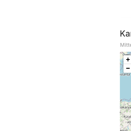
Ka
Mitt
+
−