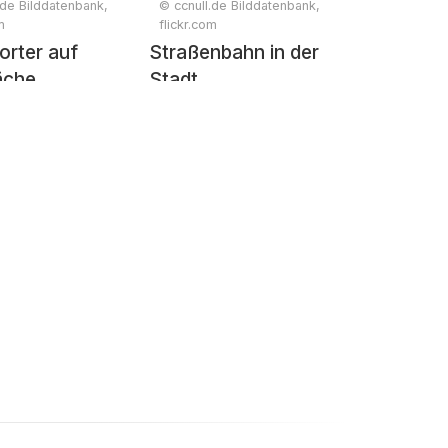
.de Bilddatenbank,
© ccnull.de Bilddatenbank,
m
flickr.com
orter auf
Straßenbahn in der
äche
Stadt