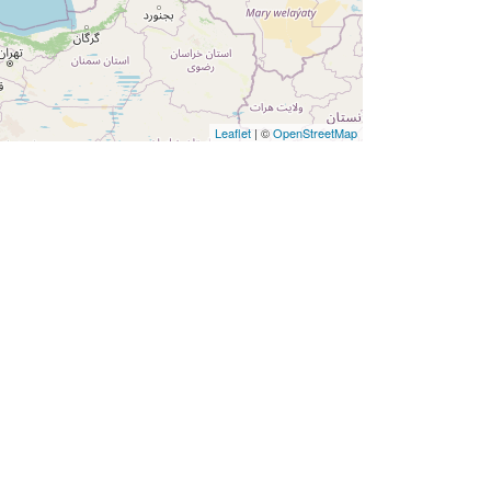
Leaflet
| ©
OpenStreetMap