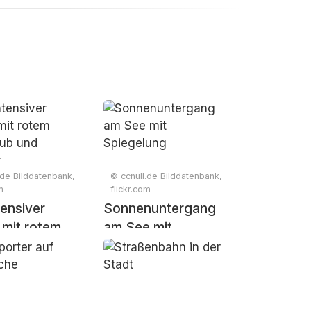
.de Bilddatenbank,
© ccnull.de Bilddatenbank,
m
flickr.com
tensiver
Sonnenuntergang
 mit rotem
am See mit
aub und
Spiegelung
r
ndschaft