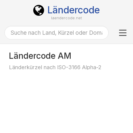
Ländercode
laendercode.net
Tog
navi
Ländercode AM
Länderkürzel nach ISO-3166 Alpha-2