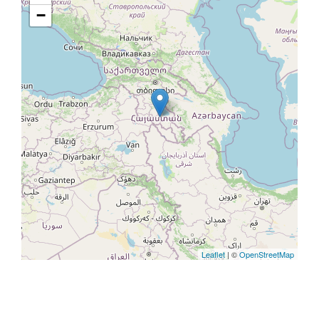
−
Leaflet
| ©
OpenStreetMap