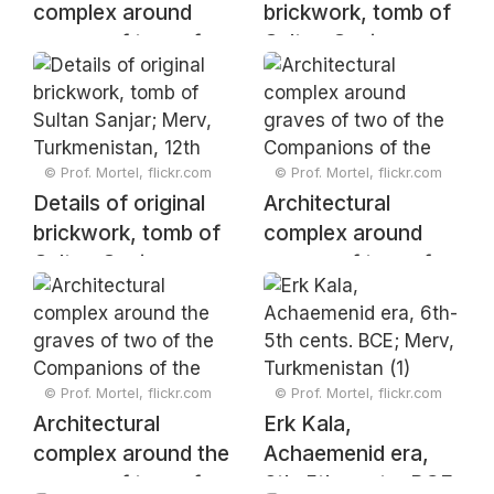
complex around
brickwork, tomb of
graves of two of
Sultan Sanjar;
the Companions of
Merv,
the Prophet
Turkmenistan, 12th
Muhammad,
century (2)
ancient Merv,
© Prof. Mortel, flickr.com
© Prof. Mortel, flickr.com
Turkmenistan (1)
Details of original
Architectural
brickwork, tomb of
complex around
Sultan Sanjar;
graves of two of
Merv,
the Companions of
Turkmenistan, 12th
the Prophet
century (1)
Muhammad,
ancient Merv,
© Prof. Mortel, flickr.com
© Prof. Mortel, flickr.com
Turkmenistan (2)
Architectural
Erk Kala,
complex around the
Achaemenid era,
graves of two of
6th-5th cents. BCE;