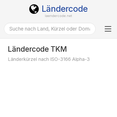
Ländercode
laendercode.net
Tog
navi
Ländercode TKM
Länderkürzel nach ISO-3166 Alpha-3