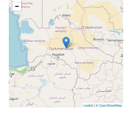
−
Leaflet
| ©
OpenStreetMap