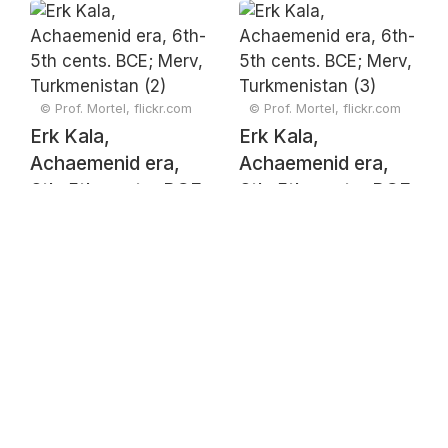
the Companions of
Merv, Turkmenistan
the Prophet
(1)
Muhammad; Merv,
Turkmenistan
© Prof. Mortel, flickr.com
© Prof. Mortel, flickr.com
Erk Kala,
Erk Kala,
Achaemenid era,
Achaemenid era,
6th-5th cents. BCE;
6th-5th cents. BCE;
Merv, Turkmenistan
Merv, Turkmenistan
(2)
(3)