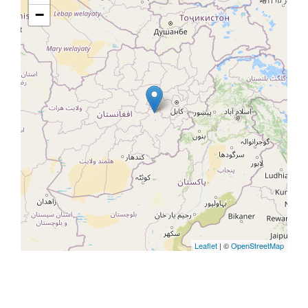
−
Leaflet
| ©
OpenStreetMap