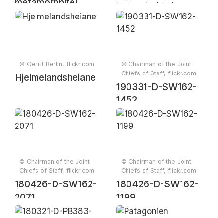
metamorphite)
Valencia (SP) ➔
(Sar-e-Sang
Berlin (DE)
Deposit, Sakhi
Formation,
Precambrian, 2.4-
© Gerrit Berlin, flickr.com
© Chairman of the Joint
2.7 Ga (?); Sar-e-
Chiefs of Staff, flickr.com
Hjelmelandsheiane
Sang Mining
190331-D-SW162-
District, Hindu-Kush
1452
Mountains,
Afghanistan) 14
© Chairman of the Joint
© Chairman of the Joint
Chiefs of Staff, flickr.com
Chiefs of Staff, flickr.com
180426-D-SW162-
180426-D-SW162-
2071
1199