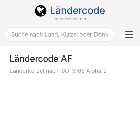
Ländercode
laendercode.net
Tog
navi
Ländercode AF
Länderkürzel nach ISO-3166 Alpha-2