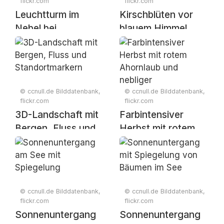
flickr.com
flickr.com
Leuchtturm im
Kirschblüten vor
Nebel bei
blauem Himmel
Sonnenaufgang
© ccnull.de Bilddatenbank,
© ccnull.de Bilddatenbank,
flickr.com
flickr.com
3D-Landschaft mit
Farbintensiver
Bergen, Fluss und
Herbst mit rotem
Standortmarkern
Ahornlaub und
nebliger
Berglandschaft
© ccnull.de Bilddatenbank,
© ccnull.de Bilddatenbank,
flickr.com
flickr.com
Sonnenuntergang
Sonnenuntergang