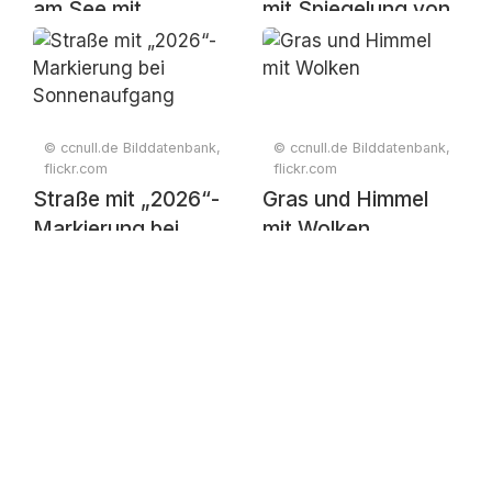
am See mit
mit Spiegelung von
Spiegelung
Bäumen im See
© ccnull.de Bilddatenbank,
© ccnull.de Bilddatenbank,
flickr.com
flickr.com
Straße mit „2026“-
Gras und Himmel
Markierung bei
mit Wolken
Sonnenaufgang