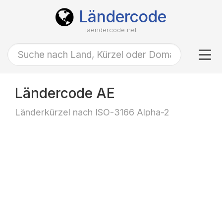
Ländercode
laendercode.net
Tog
navi
Ländercode AE
Länderkürzel nach ISO-3166 Alpha-2