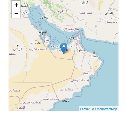
+
−
Leaflet
| ©
OpenStreetMap