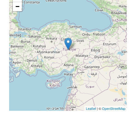
−
Leaflet
| ©
OpenStreetMap