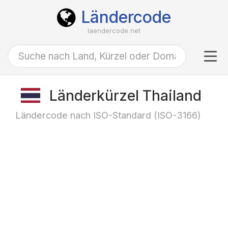
Ländercode
laendercode.net
Tog
navi
Länderkürzel Thailand
Ländercode nach ISO-Standard (ISO-3166)