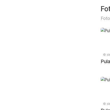
Fo
Foto
© sk
Pula
© sk