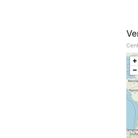
Ve
Cent
+
−