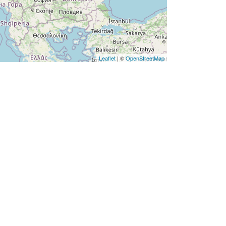
Leaflet
| ©
OpenStreetMap