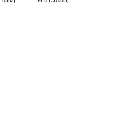
roatia)
Pula (Croatia)