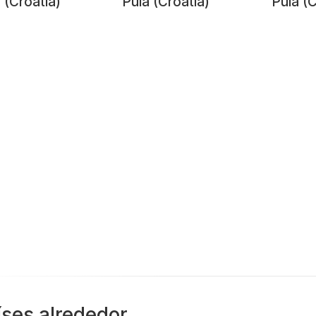
 (Croatia)
Pula (Croatia)
Pula (C
íses alrededor