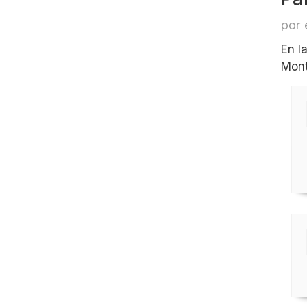
por 
En l
Mont