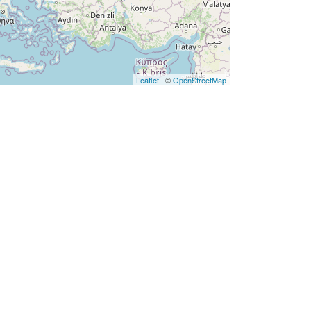
Leaflet
| ©
OpenStreetMap