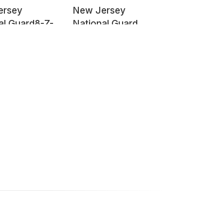
ersey
New Jersey
al Guard8-Z-
National Guard
-1010