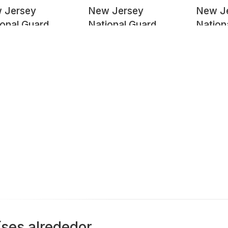
 Jersey
New Jersey
New J
onal Guard
National Guard
Nation
SP924
íses alrededor