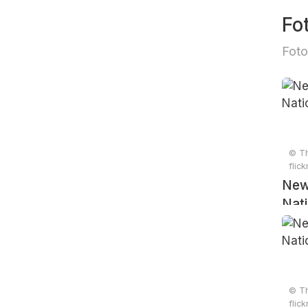
Fo
Foto
© Th
flic
New
Nati
© Th
flic