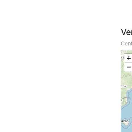
Ve
Cent
+
−