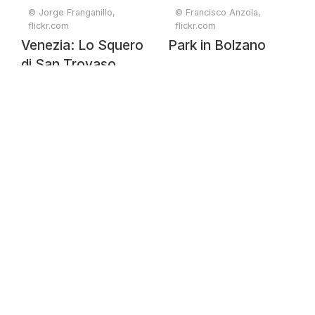
© Jorge Franganillo,
© Francisco Anzola,
flickr.com
flickr.com
Venezia: Lo Squero
Park in Bolzano
di San Trovaso