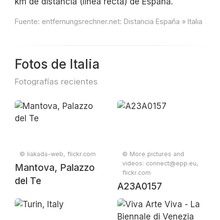
km de distancia (línea recta) de España.
Fuente:
entfernungsrechner.net: Distancia España » Italia
Fotos de Italia
Fotografías recientes
© liakada-web, flickr.com
© More pictures and
videos: connect@epp.eu,
Mantova, Palazzo
flickr.com
del Te
A23A0157