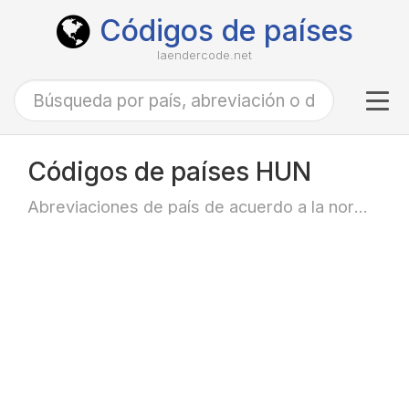
Códigos de países
laendercode.net
Tog
navi
Códigos de países HUN
Abreviaciones de país de acuerdo a la norma ISO-3166 alfa-3