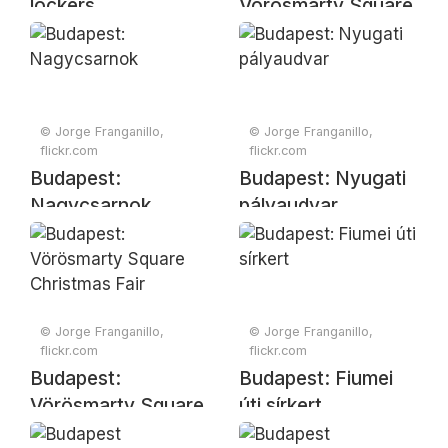
lockers
Vörösmarty Square
Christmas Fair
© Jorge Franganillo,
© Jorge Franganillo,
flickr.com
flickr.com
Budapest:
Budapest: Nyugati
Nagycsarnok
pályaudvar
© Jorge Franganillo,
© Jorge Franganillo,
flickr.com
flickr.com
Budapest:
Budapest: Fiumei
Vörösmarty Square
úti sírkert
Christmas Fair