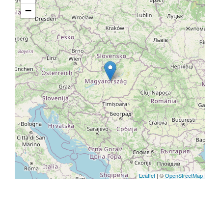
−
Leaflet
| ©
OpenStreetMap