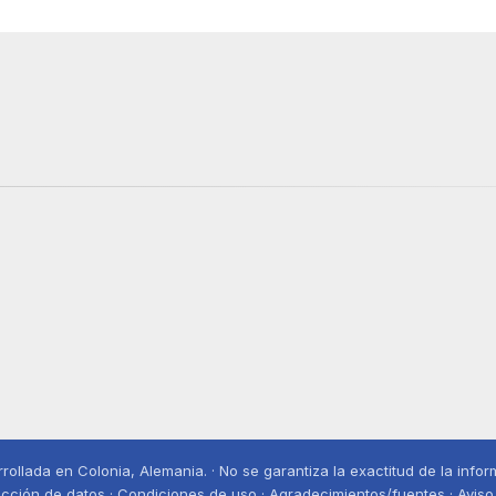
rollada en Colonia, Alemania. · No se garantiza la exactitud de la info
cción de datos · Condiciones de uso · Agradecimientos/fuentes · Aviso 