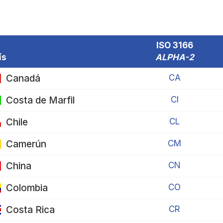
ISO 3166
ís
ALPHA-2
Canadá
CA
Costa de Marfil
CI
Chile
CL
Camerún
CM
China
CN
Colombia
CO
Costa Rica
CR