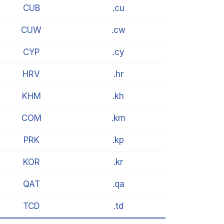
CUB
.cu
CUW
.cw
CYP
.cy
HRV
.hr
KHM
.kh
COM
.km
PRK
.kp
KOR
.kr
QAT
.qa
TCD
.td