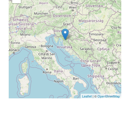
Leaflet
| ©
OpenStreetMap