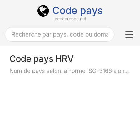
Code pays
laendercode.net
Tog
navi
Code pays HRV
Nom de pays selon la norme ISO-3166 alpha-3