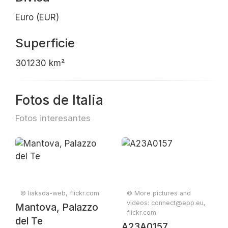
Euro (EUR)
Superficie
301230 km²
Fotos de Italia
Fotos interesantes
© liakada-web, flickr.com
© More pictures and
videos: connect@epp.eu,
Mantova, Palazzo
flickr.com
del Te
A23A0157