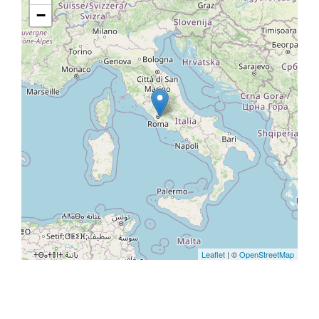
−
Leaflet
| ©
OpenStreetMap