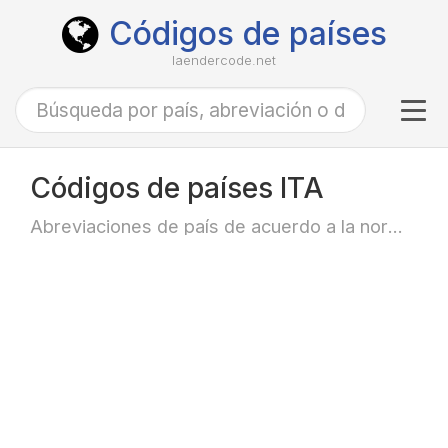
Códigos de países
laendercode.net
Tog
navi
Códigos de países ITA
Abreviaciones de país de acuerdo a la norma ISO-3166 alfa-3