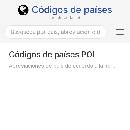
Códigos de países
laendercode.net
Tog
navi
Códigos de países POL
Abreviaciones de país de acuerdo a la norma ISO-3166 alfa-3