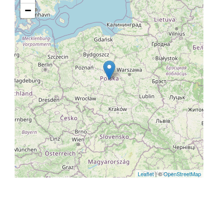
−
Leaflet
| ©
OpenStreetMap