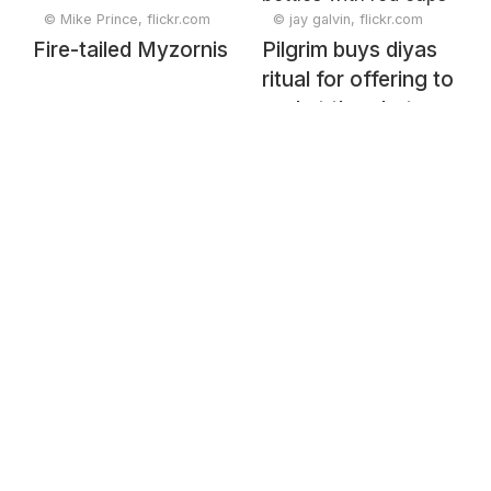
© Mike Prince, flickr.com
© jay galvin, flickr.com
Fire-tailed Myzornis
Pilgrim buys diyas
ritual for offering to
god at the ghat.
The bottles with red
caps are used to
take Ganga River
water home.