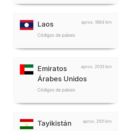
aprox. 1884 km
Laos
Códigos de países
aprox. 2033 km
Emiratos
Árabes Unidos
Códigos de países
aprox. 2101 km
Tayikistán