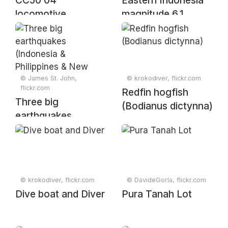
CC50 04
Eastern Indonesia
locomotive,
magnitude 6.1
Surabaya, East
earthquake (7:07
Java, Indonesia
PM, 17 February
August 1972
2023)
© James St. John,
© krokodiver, flickr.com
flickr.com
Redfin hogfish
Three big
(Bodianus dictynna)
earthquakes
(Indonesia &
Philippines & New
Guinea) (10 April
2021) 4
© krokodiver, flickr.com
© DavideGorla, flickr.com
Dive boat and Diver
Pura Tanah Lot