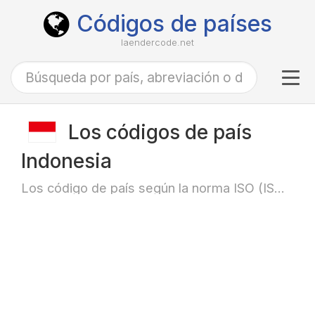
Códigos de países
laendercode.net
Tog
navi
Los códigos de país
Indonesia
Los código de país según la norma ISO (ISO-3166)