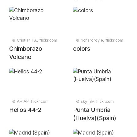
Nacional de
Doñana)- Huelva(
Spain)
© Cristian I.S., flickr.com
© richardroyle, flickr.com
Chimborazo
colors
Volcano
© AH AP, flickr.com
© sky_hlv, flickr.com
Helios 44-2
Punta Umbría
(Huelva)(Spain)