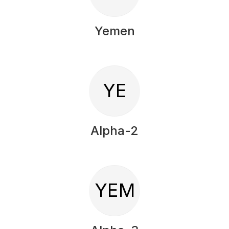
Yemen
YE
Alpha-2
YEM