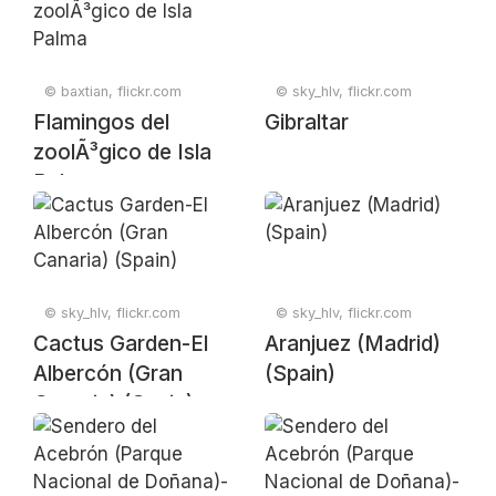
© baxtian, flickr.com
© sky_hlv, flickr.com
Flamingos del
Gibraltar
zoolÃ³gico de Isla
Palma
© sky_hlv, flickr.com
© sky_hlv, flickr.com
Cactus Garden-El
Aranjuez (Madrid)
Albercón (Gran
(Spain)
Canaria) (Spain)