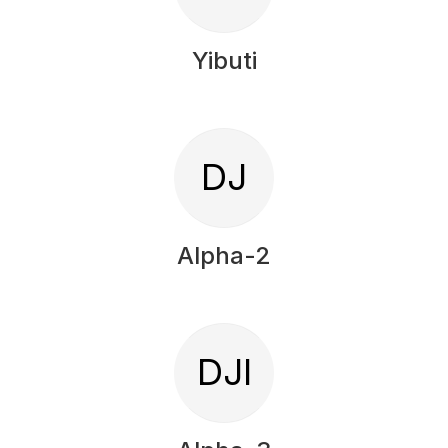
Yibuti
DJ
Alpha-2
DJI