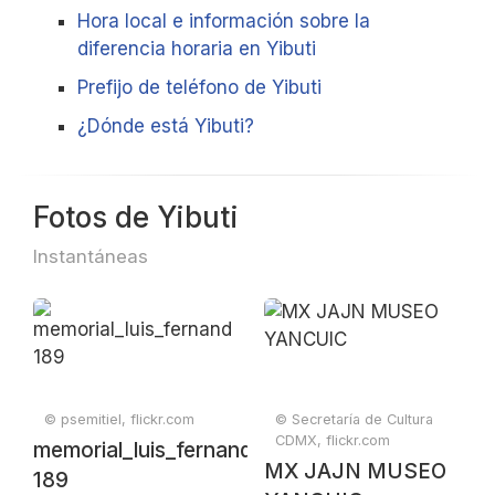
Hora local e información sobre la
diferencia horaria en Yibuti
Prefijo de teléfono de Yibuti
¿Dónde está Yibuti?
Fotos de Yibuti
Instantáneas
© psemitiel, flickr.com
© Secretaría de Cultura
CDMX, flickr.com
memorial_luis_fernandez_campeonato_region
MX JAJN MUSEO
189