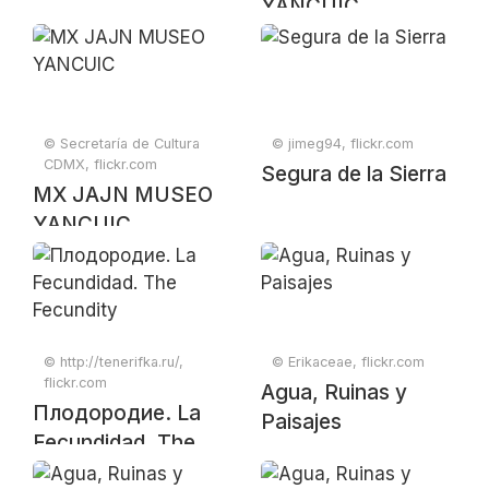
YANCUIC
© Secretaría de Cultura
© jimeg94, flickr.com
CDMX, flickr.com
Segura de la Sierra
MX JAJN MUSEO
YANCUIC
© http://tenerifka.ru/,
© Erikaceae, flickr.com
flickr.com
Agua, Ruinas y
Плодородие. La
Paisajes
Fecundidad. The
Fecundity