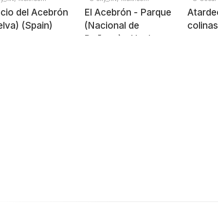
cio del Acebrón
El Acebrón - Parque
Atarde
lva) (Spain)
(Nacional de
colina
Doñana) - Huelva
(Spain)