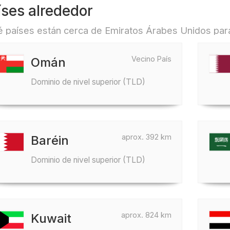
íses alrededor
 países están cerca de Emiratos Árabes Unidos para,
Vecino País
Omán
Dominio de nivel superior (TLD)
aprox. 392 km
Baréin
Dominio de nivel superior (TLD)
aprox. 824 km
Kuwait