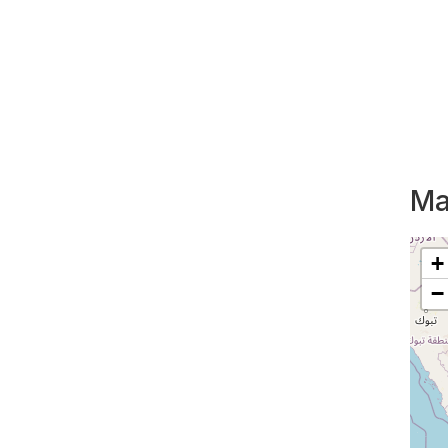
Ma
+
−