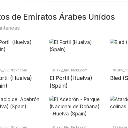
tos de Emiratos Árabes Unidos
antáneas
y_hlv, flickr.com
© sky_hlv, flickr.com
© sky_hlv
ortil (Huelva)
El Portil (Huelva)
Bled (
in)
(Spain)
y_hlv, flickr.com
© sky_hlv, flickr.com
© Oscar 