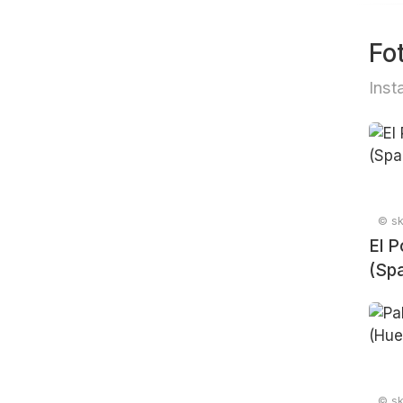
Fo
Inst
© sk
El P
(Spa
© sk