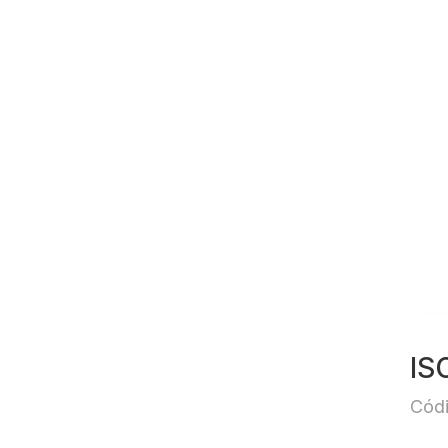
IS
Códi