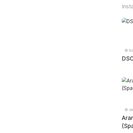
Inst
© ba
DSC
© sk
Aran
(Spa