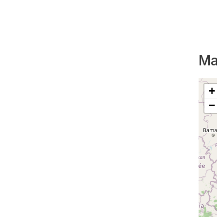
Ma
+
−