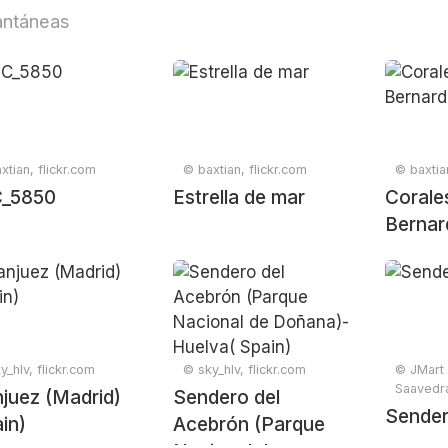
antáneas
xtian, flickr.com
© baxtian, flickr.com
© baxtia
_5850
Estrella de mar
Corale
Bernar
y_hlv, flickr.com
© sky_hlv, flickr.com
© JMart
Saavedra
juez (Madrid)
Sendero del
Sende
in)
Acebrón (Parque