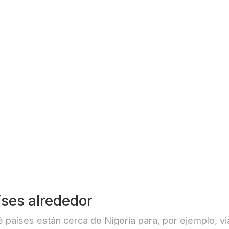
Nacional de
Doñana)- Huelva(
Spain)
íses alrededor
 países están cerca de Nigeria para, por ejemplo, via