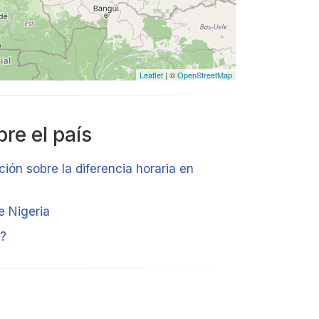
Leaflet
| ©
OpenStreetMap
re el país
ción sobre la diferencia horaria en
e Nigeria
a?