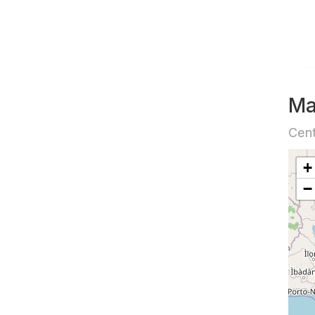
Ma
Cent
+
−