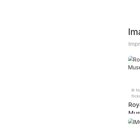
Im
Impr
© Na
flic
Roya
Mus