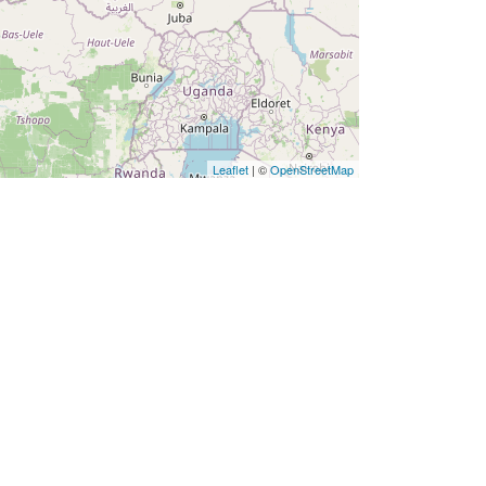
Leaflet
| ©
OpenStreetMap