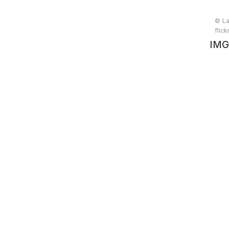
© La
flic
IMG