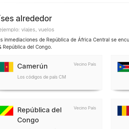
íses alrededor
ejemplo: viajes, vuelos
as inmediaciones de República de África Central se en
& República del Congo.
Vecino País
Camerún
Los códigos de país CM
Vecino País
República del
Congo