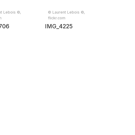
t Lebois ©,
© Laurent Lebois ©,
m
flickr.com
706
IMG_4225