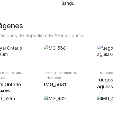
Bangui
ágenes
esiones de República de África Central
rcisoArellano,
© Laurent Lebois ©,
© psemit
kr.com
flickr.com
fuegos-
l Ontario
IMG_5681
aguila
eum