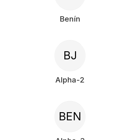
Benín
BJ
Alpha-2
BEN