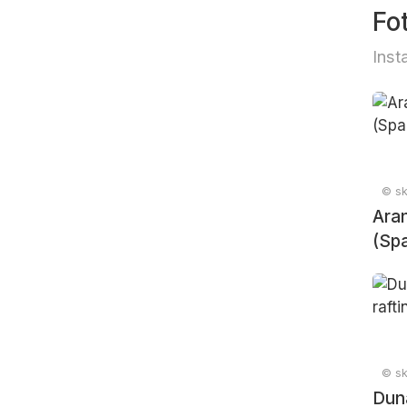
Fo
Inst
© sk
Aran
(Spa
© sk
Duna