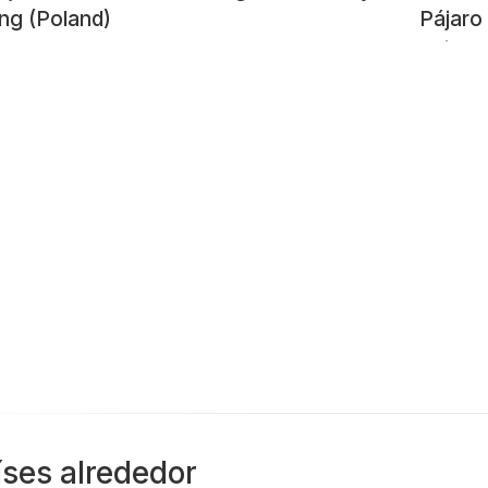
ing (Poland)
Pájaro
antes 
comple
(15-8-
íses alrededor