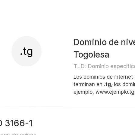
Dominio de niv
.tg
Togolesa
TLD: Dominio específico
Los dominios de internet
terminan en
.tg
, los dom
ejemplo, www.ejemplo.tg
O 3166-1
gos de países