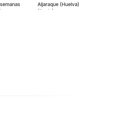
 semanas
Aljaraque (Huelva)
de su
(Spain)
ta sequía
2016)