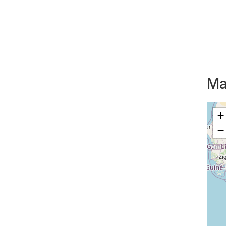
Ma
+
−