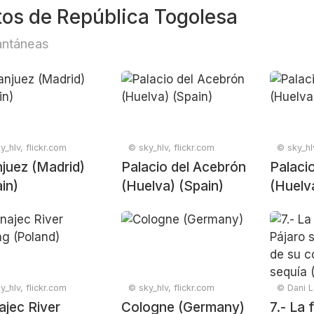
tos de República Togolesa
antáneas
y_hlv, flickr.com
© sky_hlv, flickr.com
© sky_hlv
juez (Madrid)
Palacio del Acebrón
Palaci
in)
(Huelva) (Spain)
(Huelv
y_hlv, flickr.com
© sky_hlv, flickr.com
© Dani L
jec River
Cologne (Germany)
7.- La 