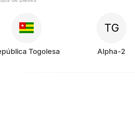
TG
epública Togolesa
Alpha-2