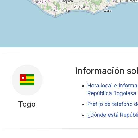
Información sob
Hora local e informa
República Togolesa
Togo
Prefijo de teléfono 
¿Dónde está Repúbl