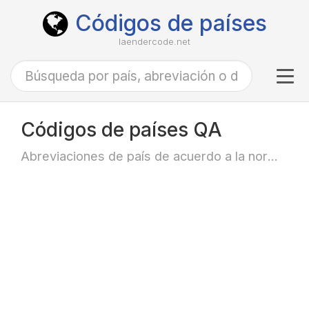
Códigos de países
laendercode.net
Tog
navi
Códigos de países QA
Abreviaciones de país de acuerdo a la norma ISO-3166 alfa-2