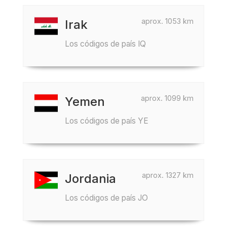
aprox. 1053 km
Irak
Los códigos de país IQ
aprox. 1099 km
Yemen
Los códigos de país YE
aprox. 1327 km
Jordania
Los códigos de país JO