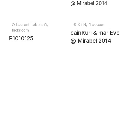
© Laurent Lebois ©,
© K i N, flickr.com
flickr.com
cainKuri & mariEve
P1010125
@ Mirabel 2014