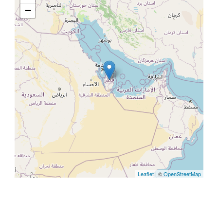
−
Leaflet
| ©
OpenStreetMap