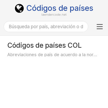
Códigos de países
laendercode.net
Tog
navi
Códigos de países COL
Abreviaciones de país de acuerdo a la norma ISO-3166 alfa-3