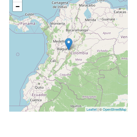
−
Leaflet
| ©
OpenStreetMap