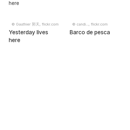
Mercado.
© Gauthier 郭天, flickr.com
© candi..., flickr.com
Yesterday lives
Barco de pesca
here