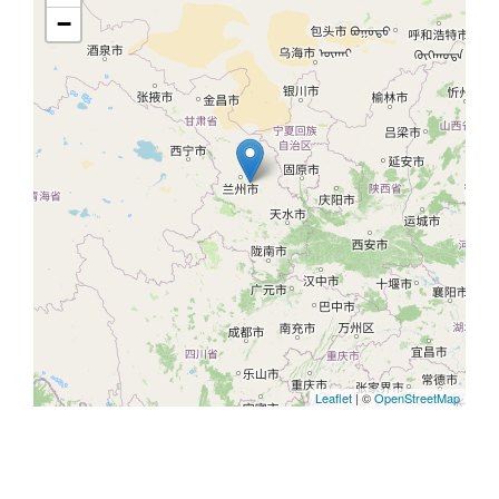
−
Leaflet
| ©
OpenStreetMap