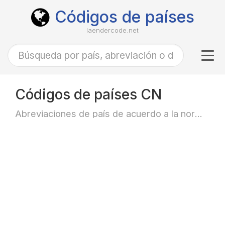
Códigos de países
laendercode.net
Tog
navi
Códigos de países CN
Abreviaciones de país de acuerdo a la norma ISO-3166 alfa-2