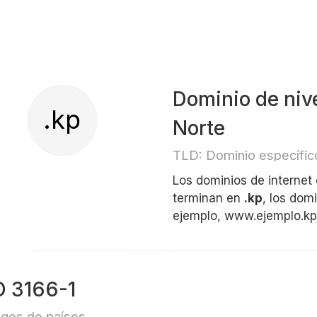
Dominio de nive
.kp
Norte
TLD: Dominio específico
Los dominios de internet
terminan en
.kp
, los dom
ejemplo, www.ejemplo.kp
O 3166-1
gos de países