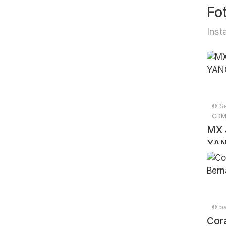
Fo
Inst
© Se
CDMX
MX 
YA
© ba
Cor