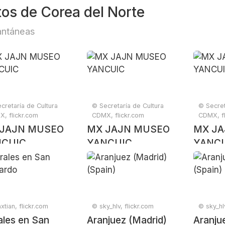
tos de Corea del Norte
antáneas
cretaría de Cultura
© Secretaría de Cultura
© Secret
, flickr.com
CDMX, flickr.com
CDMX, fl
JAJN MUSEO
MX JAJN MUSEO
MX J
NCUIC
YANCUIC
YANC
xtian, flickr.com
© sky_hlv, flickr.com
© sky_hlv
ales en San
Aranjuez (Madrid)
Aranju