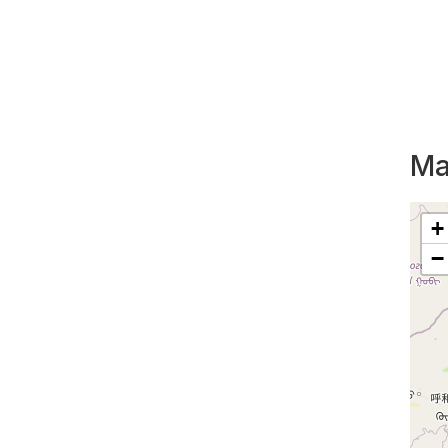
Ma
+
−