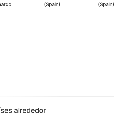
nardo
(Spain)
(Spain
íses alrededor