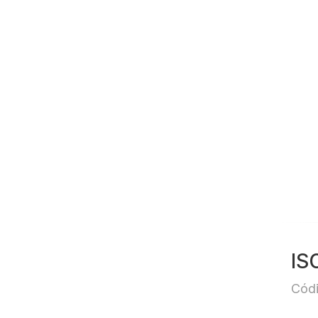
IS
Códi