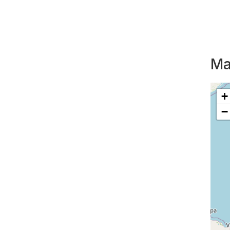
Ma
+
−