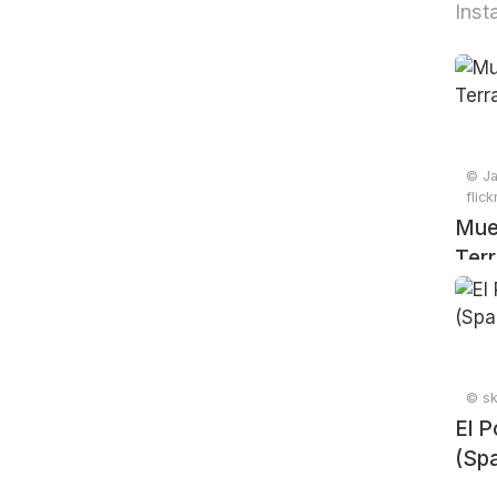
Inst
© Ja
flic
Muel
Terr
© sk
El P
(Spa