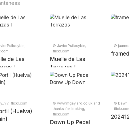
antáneas
vierPsilocybin,
© JavierPsilocybin,
© jaumes
kr.com
flickr.com
framed
le de Las
Muelle de Las
azas I
Terrazas I
y_hlv, flickr.com
© www.mgaylard.co.uk and
© Dawn -
thanks for looking,
flickr.co
ortil (Huelva)
flickr.com
20241
in)
Down Up Pedal