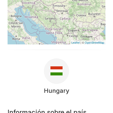
Leaflet
| ©
OpenStreetMap
Hungary
Información sobre el país