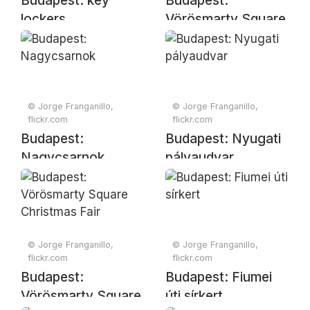
Budapest: key
Budapest:
lockers
Vörösmarty Square
Christmas Fair
© Jorge Franganillo,
© Jorge Franganillo,
flickr.com
flickr.com
Budapest:
Budapest: Nyugati
Nagycsarnok
pályaudvar
© Jorge Franganillo,
© Jorge Franganillo,
flickr.com
flickr.com
Budapest:
Budapest: Fiumei
Vörösmarty Square
úti sírkert