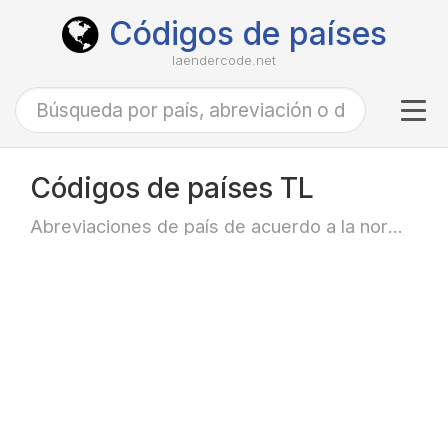
Códigos de países
laendercode.net
Tog
navi
Códigos de países TL
Abreviaciones de país de acuerdo a la norma ISO-3166 alfa-2