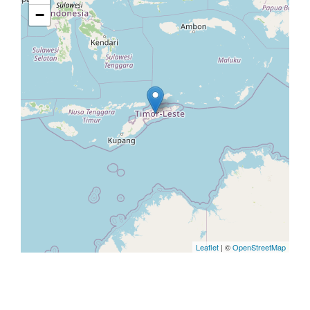
−
Leaflet
| ©
OpenStreetMap