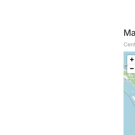
Ma
Cent
+
−