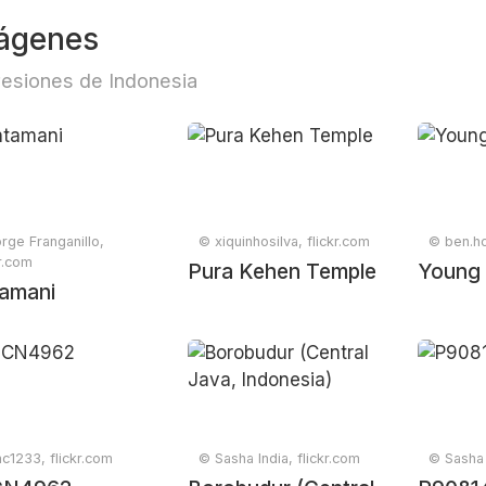
ágenes
esiones de Indonesia
rge Franganillo,
© xiquinhosilva, flickr.com
© ben.hol
kr.com
Pura Kehen Temple
Young 
tamani
c1233, flickr.com
© Sasha India, flickr.com
© Sasha 