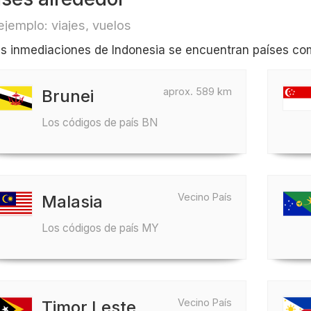
ejemplo: viajes, vuelos
as inmediaciones de Indonesia se encuentran países com
aprox. 589 km
Brunei
Los códigos de país BN
Vecino País
Malasia
Los códigos de país MY
Vecino País
Timor Leste