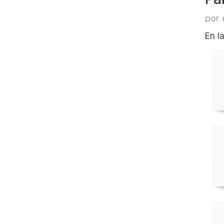
por 
En l