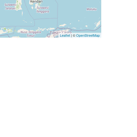
Leaflet
| ©
OpenStreetMap