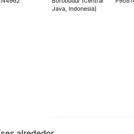
CN4962
Borobudur (Central
P9081
Java, Indonesia)
íses alrededor