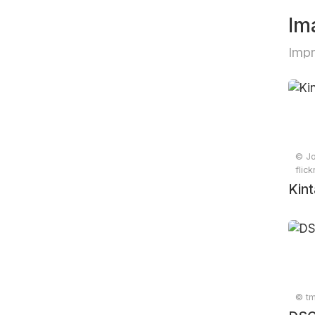
Im
Impr
© Jo
flic
Kin
© tm