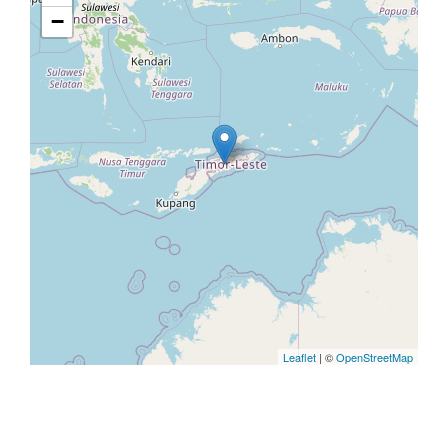
−
Leaflet
| ©
OpenStreetMap