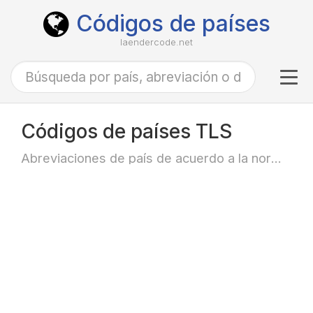
Códigos de países
laendercode.net
Tog
navi
Códigos de países TLS
Abreviaciones de país de acuerdo a la norma ISO-3166 alfa-3