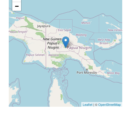
−
Leaflet
| ©
OpenStreetMap