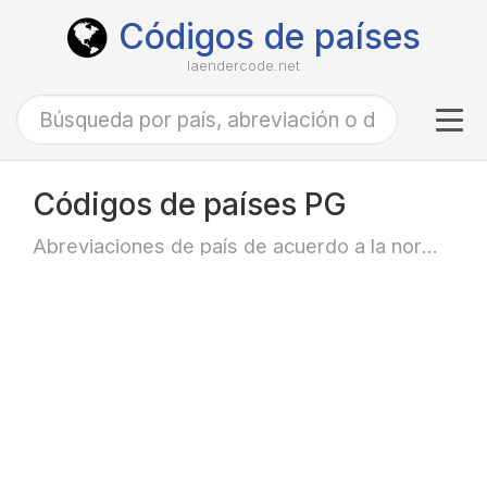
Códigos de países
laendercode.net
Tog
navi
Códigos de países PG
Abreviaciones de país de acuerdo a la norma ISO-3166 alfa-2