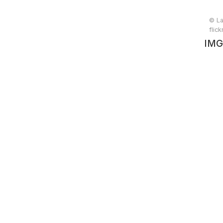
© La
flic
IMG