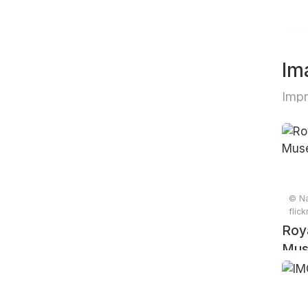
Im
Impr
© Na
flic
Roya
Mus