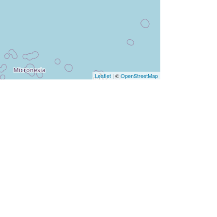
Leaflet
| ©
OpenStreetMap