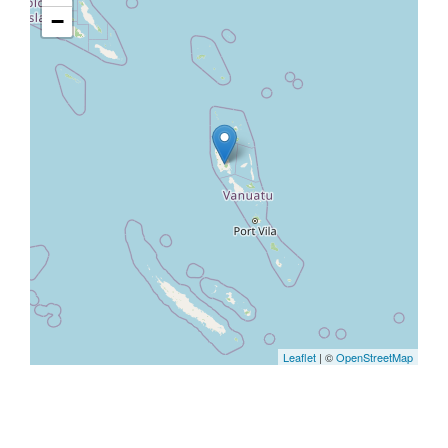
−
Leaflet
| ©
OpenStreetMap