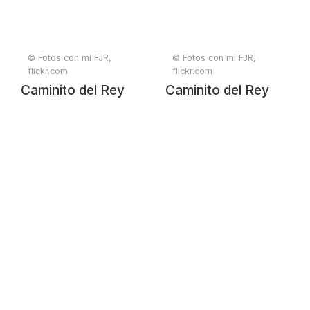
© Fotos con mi FJR,
© Fotos con mi FJR,
flickr.com
flickr.com
Caminito del Rey
Caminito del Rey