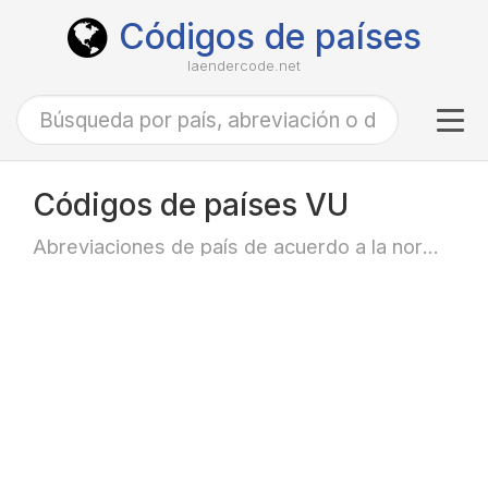
Códigos de países
laendercode.net
Tog
navi
Códigos de países VU
Abreviaciones de país de acuerdo a la norma ISO-3166 alfa-2