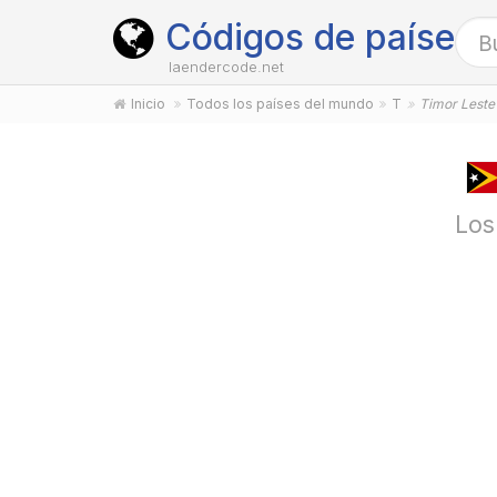
Códigos de países
laendercode.net
Inicio
Todos los países del mundo
T
Timor Leste
Los