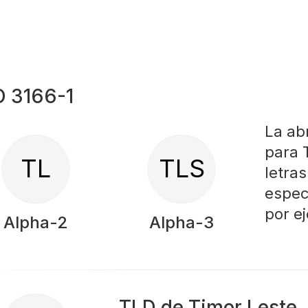
O 3166-1
La ab
para 
TL
TLS
letra
especí
por e
Alpha-2
Alpha-3
TLD de Timor Leste