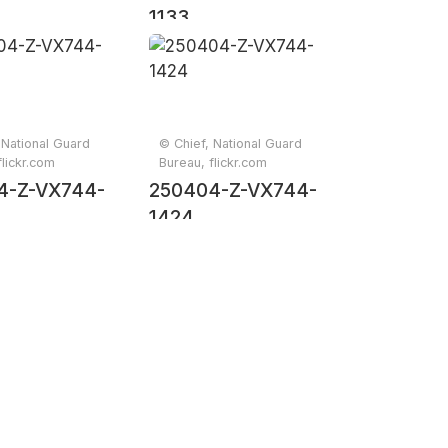
1133
 National Guard
© Chief, National Guard
flickr.com
Bureau, flickr.com
4-Z-VX744-
250404-Z-VX744-
1424