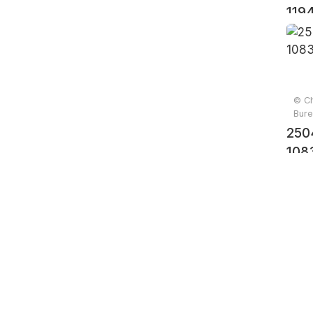
119
© Ch
Bure
250
108