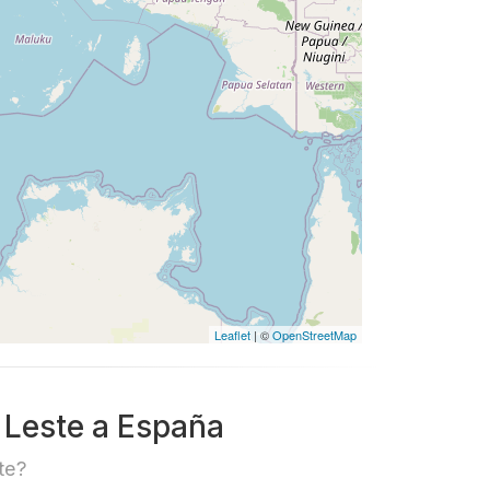
Leaflet
| ©
OpenStreetMap
 Leste a España
te?