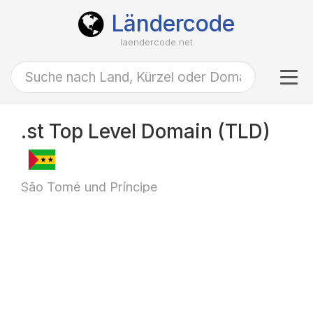
Ländercode
laendercode.net
Tog
navi
.st Top Level Domain (TLD)
São Tomé und Príncipe