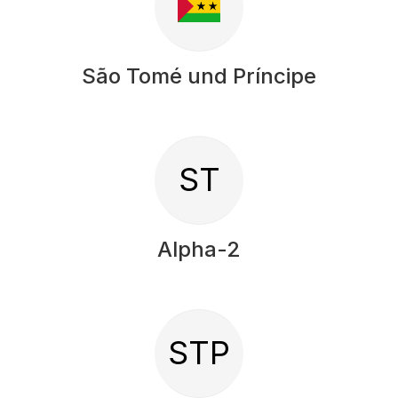
São Tomé und Príncipe
ST
Alpha-2
STP