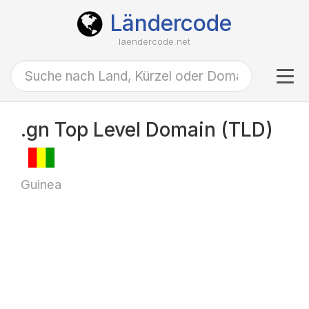
Ländercode
laendercode.net
Tog
navi
.gn Top Level Domain (TLD)
Guinea