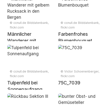
Pflanzen
© ccnull.de Bilddatenbank,
© ccnull.de Bilddatenbank,
flickr.com
flickr.com
Männlicher
Farbenfrohes
Wanderer mit
Blumenbouquet
gelbem Rucksack in
den Bergen
© ccnull.de Bilddatenbank,
© Victor Schoenenberger,
flickr.com
flickr.com
Tulpenfeld bei
75C_7039
Sonnenaufgang