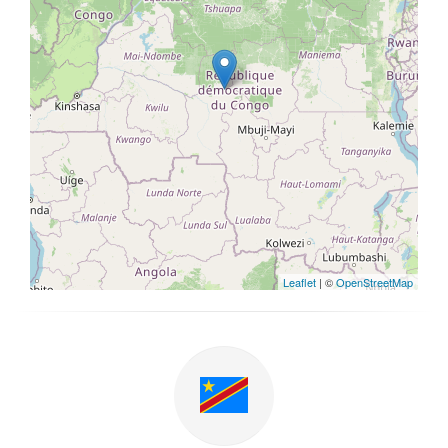
Leaflet
| ©
OpenStreetMap