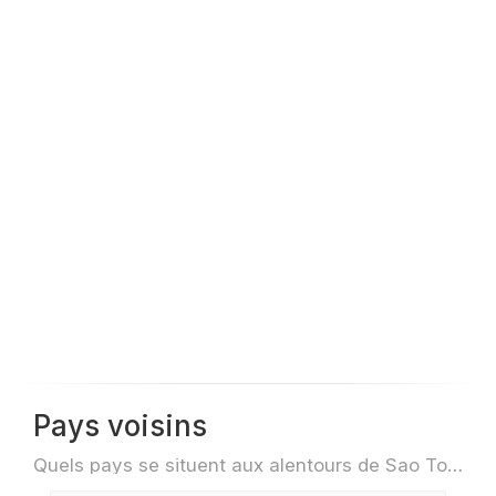
Pays voisins
Quels pays se situent aux alentours de Sao Tomé-et-Principe par exemple pour des voyage ou des vols