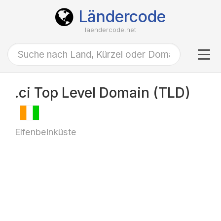
Ländercode
laendercode.net
Tog
navi
.ci Top Level Domain (TLD)
Elfenbeinküste