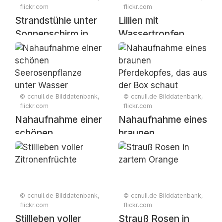
flickr.com
flickr.com
Strandstühle unter
Lillien mit
Sonnenschirm in
Wassertropfen
ruhiger
Dünenlandschaft
© ccnull.de Bilddatenbank,
© ccnull.de Bilddatenbank,
flickr.com
flickr.com
Nahaufnahme einer
Nahaufnahme eines
schönen
braunen
Seerosenpflanze
Pferdekopfes, das
unter Wasser
aus der Box schaut
© ccnull.de Bilddatenbank,
© ccnull.de Bilddatenbank,
flickr.com
flickr.com
Stillleben voller
Strauß Rosen in