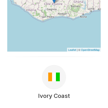
Leaflet
| ©
OpenStreetMap
Ivory Coast