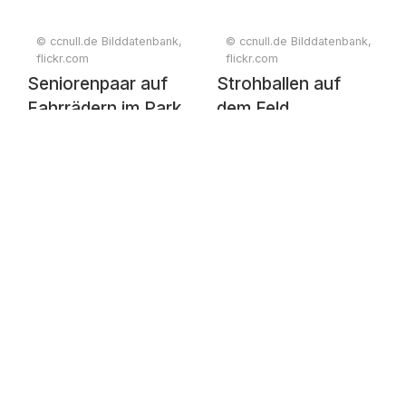
© ccnull.de Bilddatenbank,
© ccnull.de Bilddatenbank,
flickr.com
flickr.com
Seniorenpaar auf
Strohballen auf
Fahrrädern im Park
dem Feld