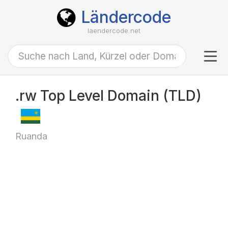
Ländercode
laendercode.net
Tog
navi
.rw Top Level Domain (TLD)
Ruanda